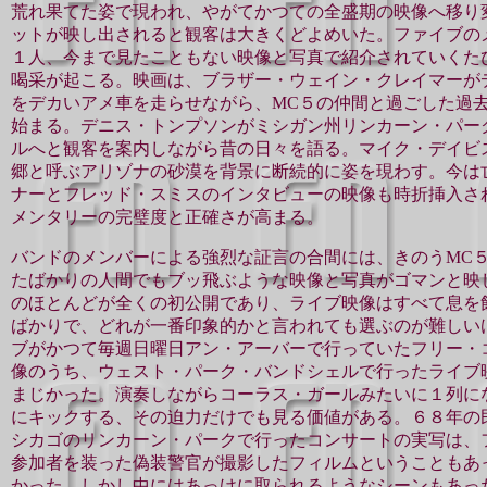
荒れ果てた姿で現われ、やがてかつての全盛期の映像へ移り
ットが映し出されると観客は大きくどよめいた。ファイブの
１人、今まで見たこともない映像と写真で紹介されていくた
喝采が起こる。映画は、ブラザー・ウェイン・クレイマーが
をデカいアメ車を走らせながら、MC５の仲間と過ごした過
始まる。デニス・トンプソンがミシガン州リンカーン・パー
ルへと観客を案内しながら昔の日々を語る。マイク・デイビ
郷と呼ぶアリゾナの砂漠を背景に断続的に姿を現わす。今は
ナーとフレッド・スミスのインタビューの映像も時折挿入さ
メンタリーの完璧度と正確さが高まる。
バンドのメンバーによる強烈な証言の合間には、きのうMC
たばかりの人間でもブッ飛ぶような映像と写真がゴマンと映
のほとんどが全くの初公開であり、ライブ映像はすべて息を
ばかりで、どれが一番印象的かと言われても選ぶのが難しい
ブがかつて毎週日曜日アン・アーバーで行っていたフリー・
像のうち、ウェスト・パーク・バンドシェルで行ったライブ
まじかった。演奏しながらコーラス・ガールみたいに１列に
にキックする、その迫力だけでも見る価値がある。６８年の
シカゴのリンカーン・パークで行ったコンサートの実写は、
参加者を装った偽装警官が撮影したフィルムということもあ
かった。しかし中にはあっけに取られるようなシーンもあっ