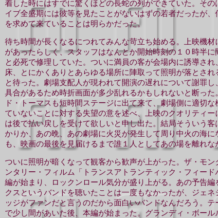
着した時にはすでに驚くほどの長蛇の列ができていた。その
イブ全盛期には彼等を見たことがないはずの若者だったが、
を求めて来ていることは明らかだった。
待ち時間が長くなるにつれてみんな苛立ち始める。上映機材
があったらしく、スタッフはなんとか開始時刻の１０時半に
と必死で修理していた。ついに満員の客が会場内に誘導され
床、とにかくありとあらゆる場所に陣取って照明が落とされ
と待った。劇場支配人が現われて開演の遅れについて謝罪し
具合があるため時折画面が多少乱れるかもしれないと断った
ド・トーマスも短時間ステージに出て来て、劇場側に適切な
ていないことに対する失望の意を述べ、上映のクオリティー
は後で払い戻しを受けて欲しいと申し出た。結局そういう客
かりか、あの晩、あの劇場に火災が発生して周り中火の海に
も、映画の最後を見届けるまで誰１人としてあの場を離れな
ついに照明が暗くなって観客から歓声が上がった。ザ・モン
ンタリー・フィルム「トランスアトランティック・フィード
編が始まり、ロックンロール気分が盛り上がる。あの予告編
クスというバンドを聴いたことは一度もなかったが、ジェネシス
ッジがファンだと言うのだから面白いバンドなんだろう。テ
で少し間があいた後、本編が始まった。グランディ・ボール