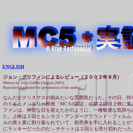
ENGLISH
ジョン・グリフィンによるレビュー（２００２年８月）
Written by John Griffin (August 2002)
Reprinted/translated by permission of the author
なんだかクリスマスの朝みたいな雰囲気だった。その日、待
のドキュメンタリー映画「MC５*実証」の第２回目上映に集
ファンは、神聖な日を迎えたかのように、一種敬虔な気持ち
た。上映は２回ともシカゴ・アンダーグラウンド・フィルム
ルの第１夜に割り振られていて、前売券を手に入れることが
にラッキーだったのだ -- チケットは２回とも売り切れだっ