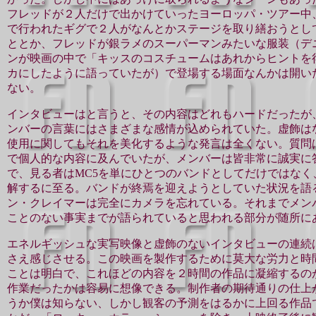
フレッドが２人だけで出かけていったヨーロッパ・ツアー中
で行われたギグで２人がなんとかステージを取り繕おうとし
ととか、フレッドが銀ラメのスーパーマンみたいな服装（デ
ンが映画の中で「キッスのコスチュームはあれからヒントを
カにしたように語っていたが）で登場する場面なんかは開い
ない。
インタビューはと言うと、そ
の内容はどれもハードだったが
ンバーの言葉にはさまざまな感情が込められていた。虚飾は
使用に関してもそれを美化するような発言は全くない。質問
で個人的な内容に及んでいたが、メンバーは皆非常に誠実に
で、見る者はMC5を単にひとつのバンドとしてだけではなく
解するに至る。バンドが終焉を迎えようとしていた状況を語
ン・クレイマーは完全にカメラを忘れている。それまでメン
ことのない事実までが語られていると思われる部分が随所に
エネルギッシュな実写映像と虚飾のないインタビューの連続
さえ感じさせる。この映画を製作するために莫大な労力と時
ことは明白で、これほどの内容を２時間の作品に凝縮するの
作業だったかは容易に想像できる。制作者の期待通りの仕上
うか僕は知らない、しかし観客の予測をはるかに上回る作品