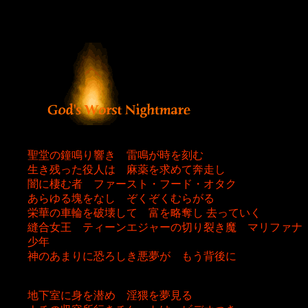
聖堂の鐘鳴り響き 雷鳴が時を刻む
生き残った役人は 麻薬を求めて奔走し
闇に棲む者 ファースト・フード・オタク
あらゆる塊をなし ぞくぞくむらがる
栄華の車輪を破壊して 富を略奪し 去っていく
縫合女王 ティーンエジャーの切り裂き魔 マリファナ
少年
神のあまりに恐ろしき悪夢が もう背後に
地下室に身を潜め 淫猥を夢見る