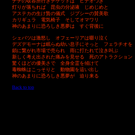
ナチの収容所行きチケットは ビデオつき
灯りが落ちれば 昆虫の分泌液 じめじめと
アステカの生け贄の儀式 ジプシーの賛美歌
カリギュラ 電気椅子 そしてオマワリ
神のあまりに恐ろしき悪夢は すぐ背後に
シェバツは激怒し オフェーリアは啜り泣く
デズデモーナは眠らぬ幼い息子にそっと フェラチオを
鎖に繋がれ市場で売られ 雨に打たれて泣き叫ぶ
新しく考え出された
痛みを見せる 死のアトラクション
驚くほどの優美さで 全身全霊を傾けて
毒蜘蛛はこっそりと 動物園を這い出し
神のあまりに恐ろしき悪夢が
迫り来る
Back to top