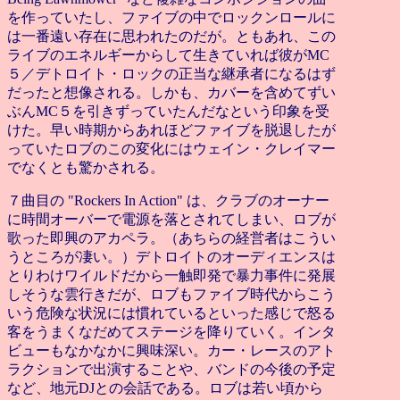
を作っていたし、ファイブの中でロックンロールに
は一番遠い存在に思われたのだが。ともあれ、この
ライブのエネルギーからして生きていれば彼がMC
５／デトロイト・ロックの正当な継承者になるはず
だったと想像される。しかも、カバーを含めてずい
ぶんMC５を引きずっていたんだなという印象を受
けた。早い時期からあれほどファイブを脱退したが
っていたロブのこの変化にはウェイン・クレイマー
でなくとも驚かされる。
７曲目の "Rockers In Action" は、クラブのオーナー
に時間オーバーで電源を落とされてしまい、ロブが
歌った即興のアカペラ。（あちら
の経営者はこうい
うところが凄い。）デトロイトのオーディエンスは
とりわけワイルドだから一触即発で暴力事件に発展
しそうな雲行きだが、ロブもファイブ時代からこう
いう危険な状況には慣れているといった感じで怒る
客をうまくなだめてステージを降りていく。インタ
ビューもなかなかに興味深い。カー・レースのアト
ラクションで出演することや、バンドの今後の予定
など、地元DJとの会話である。ロブは若い頃から