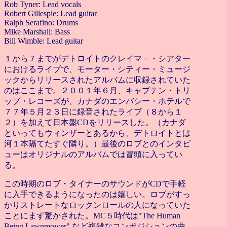
Rob Tyner: Lead vocals
Robert Gillespie: Lead guitar
Ralph Serafino: Drums
Mike Marshall: Bass
Bill Wimble: Lead guitar
１から７までがデトロイトのクレイマ－・シアター
におけるライブで、モーター・シティー・ミュージ
ックからリリースされたアルバムに収録されていた
のはここまで。
２００１年６月、キャプテン・トリ
ップ・レコーズが、カナダのエンバシー・ホテルで
７７年５月２３日に録音されたライブ（８から１
２）を加えて日本盤CDをリリースした。（カナダ
といってもウィンザーとあるから、デトロイトとは
河１本隔てたすぐ隣り。）最後のロブとのインタビ
ューはオリジナルの
アルバムでは冒頭に入ってい
る。
この時期のロブ・タイナーのサウンドがCDで手軽
に入手できるようになったのは嬉しい。ロブがすっ
かりストレートなロックンロールの人になっていた
ことにまず驚かされた。MC５時代は"The Human
Being Lawnmower" など複雑なコンポジションの曲