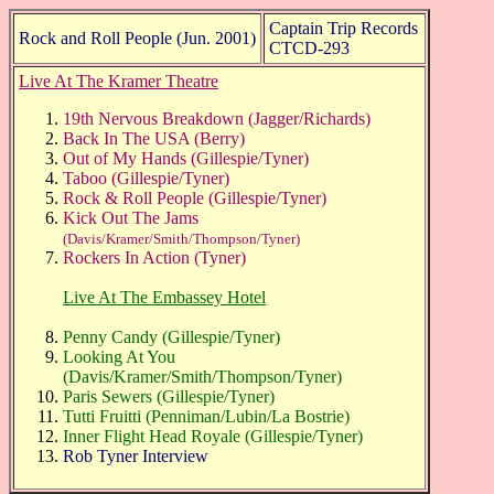
Captain Trip Records
Rock and Roll People
(Jun. 2001)
CTCD-293
Live At The Kramer Theatre
19th Nervous Breakdown (Jagger/Richards)
Back In The USA (Berry)
Out of My Hands (Gillespie/Tyner)
Taboo (Gillespie/Tyner)
Rock & Roll People (Gillespie/Tyner)
Kick Out The Jams
(Davis/Kramer/Smith/Thompson/Tyner)
Rockers In Action (Tyner)
Live At The Embassey Hotel
Penny Candy (Gillespie/Tyner)
Looking At You
(Davis/Kramer/Smith/Thompson/Tyner)
Paris Sewers (Gillespie/Tyner)
Tutti Fruitti (Penniman/Lubin/La Bostrie)
Inner Flight Head Royale (Gillespie/Tyner)
Rob Tyner Interview