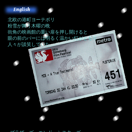
北欧の港町ヨーテボリ
粉雪が舞う木曜の晩
街角の映画館の重い扉を押し開けると
眼の前のバーには明るく温かい灯がともり
人々が談笑していた