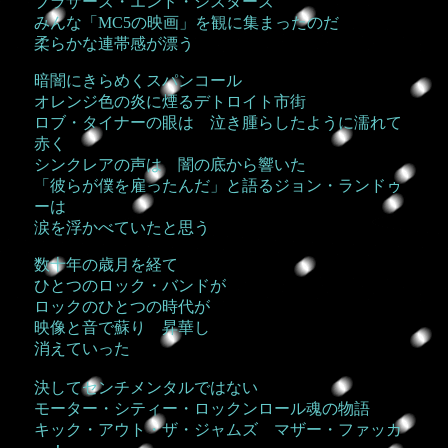
ブラザーズ・エンド・シスターズ
みんな「MC5の映画」を観に集まったのだ
柔らかな連帯感が漂う
暗闇にきらめくスパンコール
オレンジ色の炎に煙るデトロイト市街
ロブ・タイナーの眼は 泣き腫らしたように濡れて
赤く
シンクレアの声は 闇の底から響いた
「彼らが僕を雇ったんだ」と語るジョン・ランドゥ
ーは
涙を浮かべていたと思う
数十年の歳月を経て
ひとつのロック・バンドが
ロックのひとつの時代が
映像と音で蘇り 昇華し
消えていった
決してセンチメンタルではない
モーター・シティー・ロックンロール魂の物語
キック・アウト・ザ・ジャムズ マザー・ファッカ