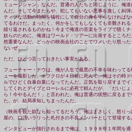
ミュージシャン」なんだ。普通の人たちと同じように、俺達
んだ。そして今またもや、犯してもいない悪事を激しく糾弾
ティブな活動の時間を犠牲にして自分の身を守らなければな
てるわけだ。まったく、何かをしてもしなくても非難される
繰り返されるものかね！今まで俺達の音楽をライブで聴くチ
奴らのために、俺達はワールド・ツアーに出発するところだ
然重要なんだ。どっかの映画会社のことでワメいたり怒った
ないぜ。
ただ、ひとつ言っておきたい事実がある。
フューチャー・ナウは、俺が人生で最悪の不幸を味わってる
ューを撮影した。オフクロが４日前に死んで、俺はその時ド
ルでひどく自暴自棄になってたんだ。正気を取り戻すまでイ
してくれとデイブとローレルに必死で頼んだが、「だいじょ
ら！今やるんだ！」と言われた。俺は普通の状態に戻るまで
た。が、結局承知しちまったんだ。
（映画を観た奴なら知ってるだろう。俺はまさしく、怒りっ
屋の、口汚いラリった札付きの不良メンバーとして登場する
インタビューが強行されるまで俺は、１９９８年１年間を通