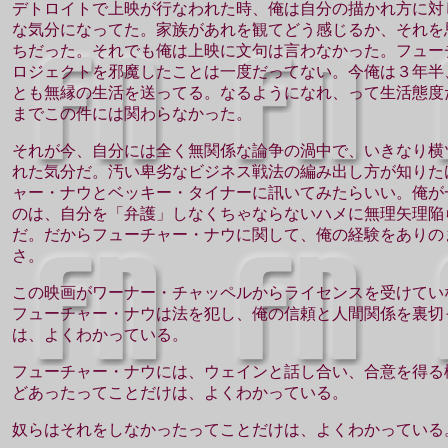
デトロイトで上映が行なわれた時、俺は自分の描かれ方に対
な気分になってた。家族があれを観てどう感じるか、それを
ちだった。それでも俺は上映に文句は言わなかった。フュー
ロジェクトを邪魔したことは一度だってない。今俺は３年半
とも無縁の生活を送ってる。なるようになれ、って生活態度
までこの件には関わらなかった。
それが今、自分には全く無関係な論争の渦中で、いきなり横
れた気分だ。汚い卑劣なビジネス戦法の編み出し方が知りた
ャー・ナウとベッキー・タイナーに訊いてみたらいい。俺が
のは、自分を「弁護」しなくちゃならないハメに無理矢理陥
だ。だからフューチャー・ナウに関して、俺の経験をありの
さ。
この映画がワーナー・チャッペルからライセンスを受けてい
フューチャー・ナウは法を犯し、俺の信頼と人間関係を裏切
は、よくわかっている。
フューチャー・ナウには、ウェインと話し合い、合意を得る
どあったってことだけは、よくわかっている。
奴らはそれをしなかったってことだけは、よくわかっている