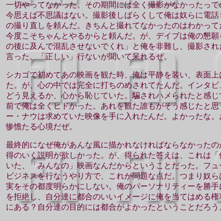
一切やってなかった。その期間には全く撮影がなかったって
今思えば不思議はない。撮影後しばらくして俺は奴らに電話
の撮り直しを頼んだ。きちんと撮れてなかったのはわかって
今度こそちゃんとやるからと頼んだ。が、デイブは俺の懇願
の後に及んで混乱させないでくれ」と俺を非難し、撮影され
言った。「正しい」行ないが聞いて呆れるぜ。
シカゴで初めてあの映画を観た時、俺は平静を装い、表面上
た。が、心の中では完全に打ちのめされてたんだ。インタビ
どう見えるか、心から恥じていた。騙されハメられたと感じ
前で俺は全くヒドかった。あれを観た誰もがそう感じたと思
ー・ナウは求めていた映像を手に入れたんだ。よかったな。
惨憺たる心境だぜ。
最終的になぜ俺があんな風に描かれなければならなかったの
得のいく説明が欲しかった。が、得られた答えは、これは「
いた、「みんなの」映画なんだからということだった。フュ
ビジネスを行なうやり方で、これが問題な点だ。つまり奴ら
実をその都度明らかにしない。俺のパーソナリティーを勝手
を拒絶し、自分達に都合のいいイメージに俺を当てはめる権
にある？自分達の目的には都合がよかったということだろう