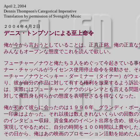
April 2, 2004
Dennis Thompson's Categorical Imperative
Translation by permission of Svengirly Music
２００４年４月２日
デニス・トンプソンによる至上命令
俺が今から言おうとしていることは、正真正銘、俺の正直な
みんなもオープンな態度でこれを読んで欲しい。
フューチャー／ナウと俺たち３人をめぐって今起きている事
ナー・チャッペルがライセンス使用停止命令を発動させ、そ
ーチャー／ナウとベッキー・ダーミナー（タイナー）がウェ
り、彼が自分の作品に対して有する権利を放棄するよう訴訟
は、実際にはフューチャー／ナウのジレンマとも言える問題
対して俺自身も何らかの態度を表明せざるを得なくなった。
俺が初めて彼らに会ったのは１９９６年、グランディ・ボー
一印象はよかった。それ以後は数えきれないくらいの回数の
のインタビュー収録、資金集めのイベント出席を含め、彼ら
実現してやるために、自分の時間を１００時間以上費やした
その日から、俺はあの映画のプロモーション活動を始めたん