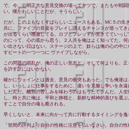
で、今、公明正大な意見交換の場ってヤツで、またもや戦闘
い。嘆かわしいことだが、そうらしい。
だが、この上もなくすばらしいニュースもある。MC５の生
共に、ファイブの音楽をプレイし讃えるチャンスが巡ってき
が出るくらい感激してる。ロブとフレッドが生きてていっし
のにって、心の底から思う。２人共を俺はよく知ってた。何
い出さない日はない。ステージの上で、奴らは俺の心の中に
すビートの一つ一つに ヴァイブしながら。
この問題の混乱が、俺の正しい意志と、そして何よりも、正
を許す訳にはいかない。
確かにウェインとは過去、意見の衝突もあった。でも俺達は
し、いっしょに仕事をするために、違いを克服し争いを永遠
したんだ。離別の苦しみを味わうのはもうたくさんだ。人生
し、時と共に俺は、平和と静穏と、新鮮な精神的喜びを選ぶ
すことで自分の魂も癒される。
早くしないと、未来に向かって共に行動するタイミングを逸
「世間の評判より自分の性格に注意を払いなさい。自分の性