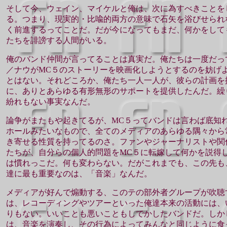
そして今、ウェイン、マイケルと俺は、次に為すべきことを
る。つまり、現実的・比喩的両方の意味で石矢を浴びせられ
く前進するってことだ。だが今になってもまだ、何かをして
たちを誹謗する人間がいる。
俺のバンド仲間が言ってることは真実だ。俺たちは一度だっ
／ナウがMC５のストーリーを映画化しようとするのを妨げ
とはない。それどころか、俺たち一人一人が、彼らの計画を
に、ありとあらゆる有形無形のサポートを提供したんだ。繰
紛れもない事実なんだ。
論争がまたもや起きてるが、MC５ってバンドは言わば底知
ホールみたいなもので、全てのメディアのあらゆる隅々から
き寄せる性質を持ってるのさ。ファンやジャーナリストや関
たちが、自分らの個人的問題をMC５に転嫁して何かを説得
は慣れっこだ。何も変わらない。だがこれまでも、この先も
達に最も重要なのは、「音楽」なんだ。
メディアが好んで煽動する、このテの部外者グループが吹聴
は、レコーディングやツアーといった俺達本来の活動には、
りもない。いいことも悪いこともしでかしたバンドだ。しか
は、音楽を演奏し、その行為によってみんなと同じように食